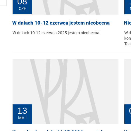
08
CZE
W dniach 10-12 czerwca jestem nieobecna
Ni
W dniach 10-12 czerwca 2025 jestem nieobecna.
W d
kon
Tea
13
MAJ