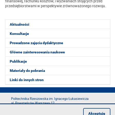
finansowej, rachunku kosztów, i wyzwaniach stojących przed
przedsiębiorstwami w perspektywie zrównoważonego rozwoju.
Aktualności
Konsultacje
Prowadzone zajęcia dydaktyczne
Główne zainteresowania naukowe
Publikacje
Materiały do pobrania
Linki do innych stron
Politechnika Rzeszowska im. Ignacego Łukasiewicza
al. Powstańców Warszawy 12
35-029 Rzeszów
Akceptuję