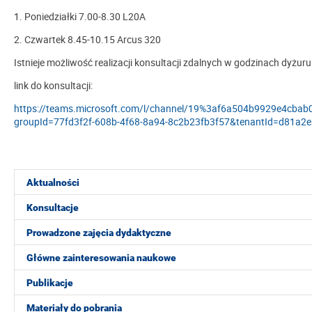
1.
Poniedziałki
7.00-8.30 L20A
2. Czwartek
8.45-10.15 Arcus 320
Istnieje
możliwość realizacji konsultacji zdalnych w godzinach dyżur
link do konsultacji:
https://teams.microsoft.com/l/channel/19%3af6a504b9929e4cb
groupId=77fd3f2f-608b-4f68-8a94-8c2b23fb3f57&tenantId=d81a2
Aktualności
Konsultacje
Prowadzone zajęcia dydaktyczne
Główne zainteresowania naukowe
Publikacje
Materiały do pobrania